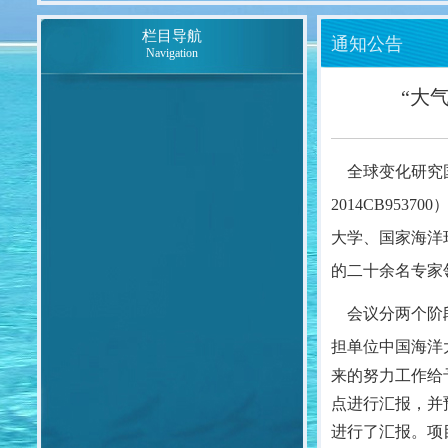
栏目导航
通知公告
Navigation
“大
全球变化研究国
2014CB953700
大学、国家海洋
的二十
余名专家
会议分两个阶段
担单位中国海洋
来的努力工作给
点进行汇报，并
进行了汇报。项