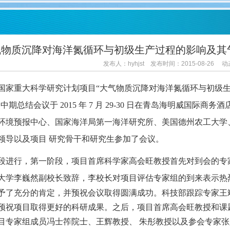
气物质沉降对海洋氮循环与初级生产过程的影响及其
发布人：hyhjst 发布时间：2015-08-26 
家重大科学研究计划项目“大气物质沉降对海洋氮循环与初
级
）中期总结会议于
2015
年
7
月
29-30
日在青岛海明威国际商务酒
环境预报中心、国家海洋局第一海洋研究所、
美国德州农工大学
领导以及项目 研究骨干和研究生参加了会议。
进行，第一阶段，项目首席科学家高会旺教授首先对到会的
专
大学
李巍然副校长致辞，李校长对项目评估专家组的到来表示热
予了充分的肯定，并预祝会议
取得圆满成功。科技部跟踪专家王
预祝项目取得更好的科研成果。之后，项目首席高会
旺教授和课
目专家组成员冯士筰院士、王辉教授、 朱彤教授以及参会专家