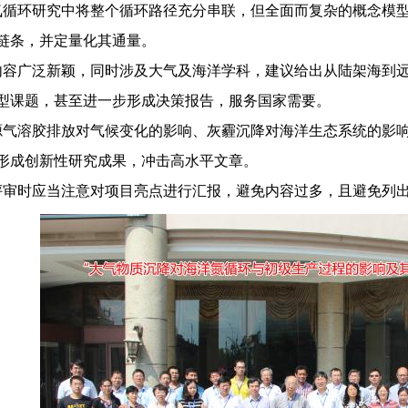
氮循环研究中将整个循环路径充分串联，但全面而复杂的概
念模
链
条，并定量化其通量。
内容广泛新颖，同时涉及大气及海洋学科，建议给出从陆架
海到
型
课题，甚至进一步形成决策报告，服务国家需要。
源气溶胶排放对气候变化的影响、灰霾沉降对海洋生态系统
的影
形
成创新性研究成果，冲击高水平文章。
评审时应当注意对项目亮点进行汇报，避免内容过多，且避
免列