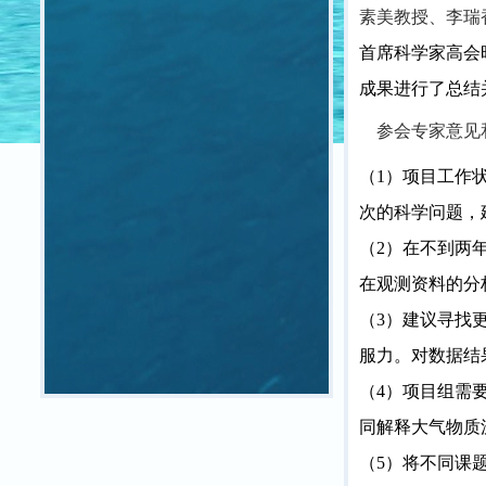
素美教授、李瑞
首席科学家高会
成果进行了总结
参会专家意见
（1
）项目工作
次的科学问题，
（
2
）在不到两
在观测资料的分
（
3
）建议寻找
服力。对数据结
（
4
）项目组需
同解释大气物质
（
5
）将不同课