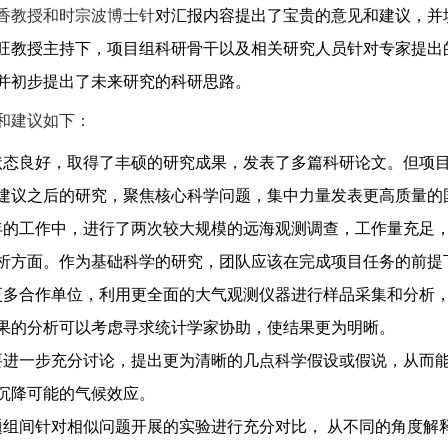
香教授和时宗波博士针
对汇报内容提出了宝贵的意见和建议，并
旺教授主持下，项目组科研骨干以及相关研究人员针对专家提出
并初步提出了未来研究的科研思路。
和建议如下：
状态良好，取得了丰硕的研究成果，发表了多篇科研论文。
但项
建
议之后的研究，聚焦核心科学问题，集中力量发表更高质量的
年的工作中，进行了两次较大规模的远海观测调查，工作量
充足
析
方面。作为基础科学的研究，团队应该在完成项目任务的前提
更多合作单位，利用更全面的大气观测仪器进行样品采集和
分析
果
的分析可以考虑寻求统计学家协助，使结果更为明晰。
要进一步充分讨论，提出更为清晰的几点科学假设或假说，
从而
沉
降可能的气候效应。
题组间针对相似问题开展的实验进行充分对比， 从不同的角
度解