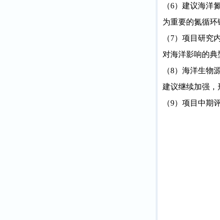
（
6
）建议海洋
为重要的氮循环
（
7
）项目研究
对海洋影响的典
（
8
）海洋生物
建议继续加强，
（
9
）项目中期